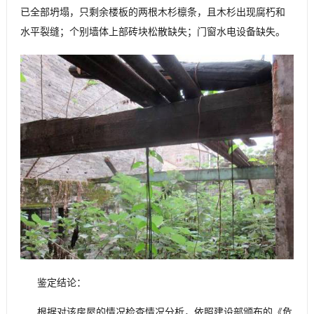
已全部坍塌，只剩余楼板的两根木杉檩条，且木杉出现腐朽和
水平裂缝；个别墙体上部砖块松散缺失；门窗水电设备缺失。
鉴定结论：
根据对该房屋的情况检查情况分析，依照建设部颁布的《危