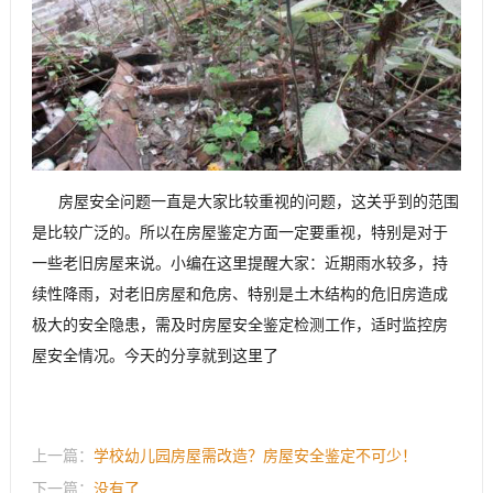
房屋安全问题一直是大家比较重视的问题，这关乎到的范围
是比较广泛的。所以在房屋鉴定方面一定要重视，特别是对于
一些老旧房屋来说。小编在这里提醒大家：近期雨水较多，持
续性降雨，对老旧房屋和危房、特别是土木结构的危旧房造成
极大的安全隐患，需及时房屋安全鉴定检测工作，适时监控房
屋安全情况。今天的分享就到这里了
上一篇：
学校幼儿园房屋需改造？房屋安全鉴定不可少！
下一篇：
没有了