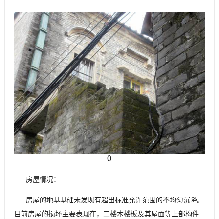
0
房屋情况：
房屋的地基基础未发现有超出标准允许范围的不均匀沉降。
目前房屋的损坏主要表现在，二楼木楼板及其屋面等上部构件