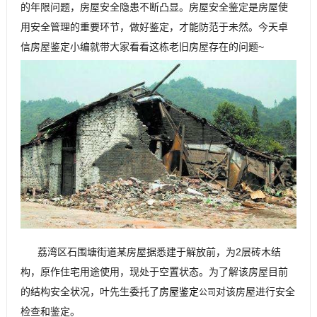
的年限问题，房屋安全隐患不断凸显。房屋安全鉴定是房屋使
用安全管理的重要环节，做好鉴定，才能防范于未然。今天卓
信房屋鉴定小编就带大家看看这栋老旧房屋存在的问题~
荔湾区石围塘街道某房屋据悉建于解放前，为2层砖木结
构，原作住宅用途使用，现处于空置状态。为了解该房屋目前
的结构安全状况，叶先生委托了
房屋鉴定
对该房屋进行安全
公司
检查和鉴定。