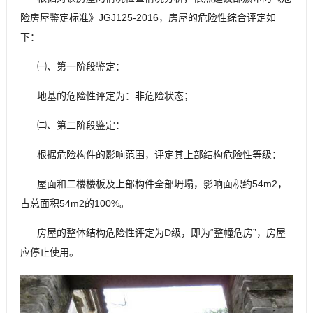
险房屋鉴定标准》JGJ125-2016，房屋的危险性综合评定如
下：
㈠、第一阶段鉴定：
地基的危险性评定为：非危险状态；
㈡、第二阶段鉴定：
根据危险构件的影响范围，评定其上部结构危险性等级：
屋面和二楼楼板及上部构件全部坍塌，影响面积约54m2，
占总面积54m2的100%。
房屋的整体结构危险性评定为D级，即为“整幢危房”，房屋
应停止使用。